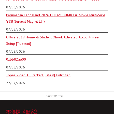
07/08/2026
Perumahan Laddaland 2026 HDCAM Full4K FullMovie Multi-Subs
𝐘𝐓𝐒 𝐓𝐨𝐫𝐫𝐞𝐧𝐭 M𝐚gn𝐞t L𝐢nk
07/08/2026
Office 2019 Home & Student Ohook Activated Account-Free
Setup [Тo𝚛rent]
07/08/2026
0xbb82ae00
07/08/2026
Topaz Video AI Cracked [Latest] Unlimited
22/07/2026
BACK TO TOP
零傳媒《獨家》