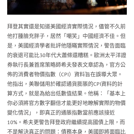
拜登其實還是知道美國經濟實際情況，儘管不久前
他打腫臉充胖子，居然「嘲笑」中國經濟不佳。但
是，美國經濟學者批評他隱瞞實際情況，警告面臨
的衰退可能比30年代大蕭條還糟糕。歐洲太平洋證
券執行長兼首席策略師希夫發表文章認為，官方公
佈的消費者物價指數（CPI）資料旨在誤導大眾。
他指出，美聯儲用於確認通貨膨脹的CPI資料的計
算方式，就是為給出低數值結果。他稱：「基本上
你必須將官方數字翻倍才能更好地瞭解實際的物價
變化情況」，即真正的通脹指數當前應該接近
10%。希夫更警告拜登政府繼續提高國債上限，而
不是解決真正的問題：債務本身，美國即將面臨比