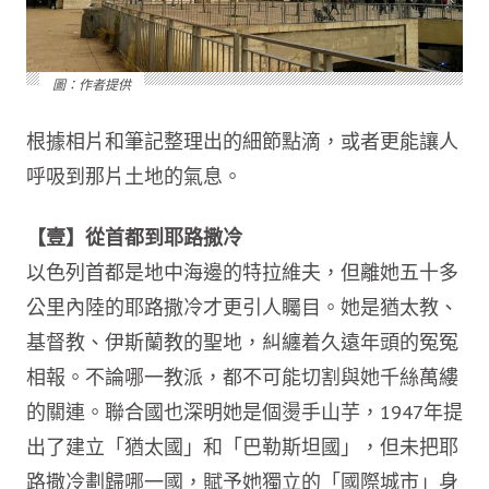
圖：作者提供
根據相片和筆記整理出的細節點滴，或者更能讓人
呼吸到那片土地的氣息。
【壹】
從首都到耶路撒冷
以色列首都是地中海邊的特拉維夫，但離她五十多
公里內陸的耶路撒冷才更引人矚目。她是猶太教、
基督教、伊斯蘭教的聖地，糾纏着久遠年頭的冤冤
相報。不論哪一教派，都不可能切割與她千絲萬縷
的關連。聯合國也深明她是個燙手山芋，1947年提
出了建立「猶太國」和「巴勒斯坦國」，但未把耶
路撒冷劃歸哪一國，賦予她獨立的「國際城市」身