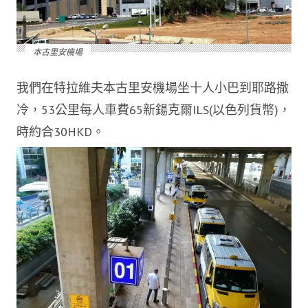
本古里安機場
我們在特拉維夫本古里安機場坐十人小巴到耶路撒
冷，53公里每人車費65新鍚克爾ILS(以色列貨幣)，
時約合30HKD。