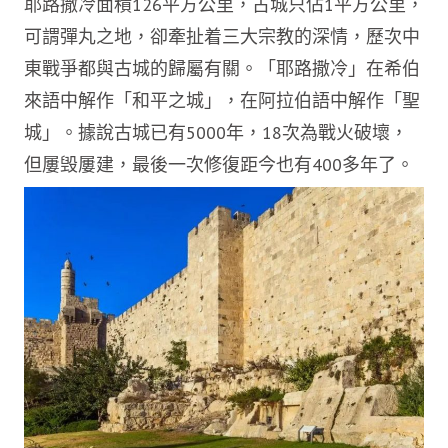
耶路撒冷面積126平方公里，古城只佔1平方公里，
可謂彈丸之地，卻牽扯着三大宗教的深情，歷次中
東戰爭都與古城的歸屬有關。「耶路撒冷」在希伯
來語中解作「和平之城」，在阿拉伯語中解作「聖
城」。據說古城已有5000年，18次為戰火破壞，
但屢毁屢建，最後一次修復距今也有400多年了。