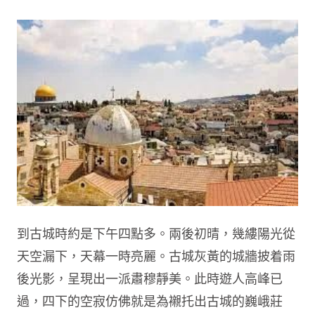
到古城時約是下午四點多。兩後初晴，幾縷陽光從
天空漏下，天幕一時亮麗。古城灰黃的城牆披着雨
後光影，呈現出一派肅穆靜美。此時遊人高峰已
過，四下的空寂仿佛就是為襯托出古城的巍峨莊