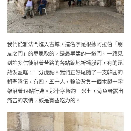
我們從雅法門進入古城，這名字是根據阿拉伯「朋
友之門」的意思取的，是最早建的一道門。一路見
到許多信徒沿着苦路的各站跪地祈禱膜拜，有的還
熱淚盈眶，十分虔誠。我們正好尾隨了一支韓國的
朝聖隊伍，有四、五十人，輪流背負一個木製十字
架沿着14站行進。那十字架約一米七，背負者露出
痛苦的表情，該是有些吃力的。