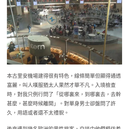
本古里安機場建得很有特色，線條簡單但顯得通透
富麗，叫人嘆服猶太人果然才華不凡。入境檢查
時，對我只例行問了「從哪裏來，到哪裏去，去幹
甚麼，甚麼時候離開」。對單身男士卻盤問了許
久，用語或者還不太禮貎。
後來遇到幾名歐洲的男性旅客，交談中他們模仿着