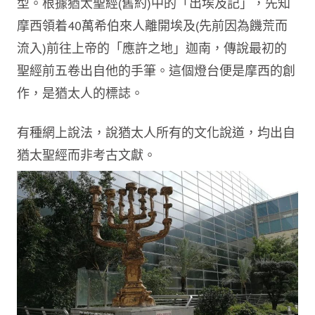
型。根據猶太聖經(舊約)中的「出埃及記」，先知
摩西領着40萬希伯來人離開埃及(先前因為饑荒而
流入)前往上帝的「應許之地」迦南，傳說最初的
聖經前五卷出自他的手筆。這個燈台便是摩西的創
作，是猶太人的標誌。
有種網上說法，說猶太人所有的文化說道，均出自
猶太聖經而非考古文獻。