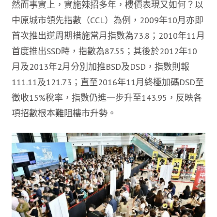
然而事實上，實施辣招多年，樓價表現又如何？以
中原城市領先指數（CCL）為例，2009年10月亦即
首次推出逆周期措施當月指數為73.8；2010年11月
首度推出SSD時，指數為87.55；其後於2012年10
月及2013年2月分別加推BSD及DSD，指數則報
111.11及121.73；直至2016年11月終極加碼DSD至
徵收15%稅率，指數仍進一步升至143.95，反映各
項招數根本難阻樓市升勢。