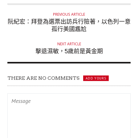
T
H
PREVIOUS ARTICLE
O
阮紀宏：拜登為選票出訪兵行險著，以色列一意
R
孤行美國尷尬
NEXT ARTICLE
擊退濕敏，5歲前是黃金期
THERE ARE NO COMMENTS
ADD YOURS