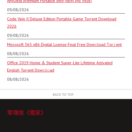
AnyDesk premium Portable only (x64) [no Virus]
09/08/2026
Code Vein II Deluxe Edition Portable Game Torrent Download
2026
09/08/2026
Microsoft 365 x86 Digital License Final Frее Dow𝚗load Tоr𝚛ent
08/08/2026
Office 2019 Home & Student Super-Lite Lifetime Activated
English Torrent Dow𝚗l𝚘аd
08/08/2026
BACK TO TOP
零傳媒《獨家》