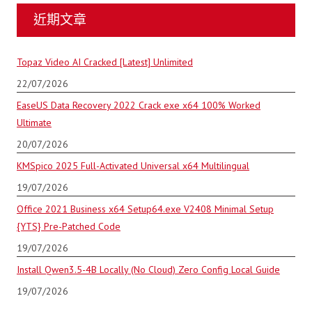
近期文章
Topaz Video AI Cracked [Latest] Unlimited
22/07/2026
EaseUS Data Recovery 2022 Crack exe x64 100% Worked
Ultimate
20/07/2026
KMSpico 2025 Full-Activated Universal x64 Multilingual
19/07/2026
Office 2021 Business x64 Setup64.exe V2408 Minimal Setup
{YTS} Pre-Patched Code
19/07/2026
Install Qwen3.5-4B Locally (No Cloud) Zero Config Local Guide
19/07/2026