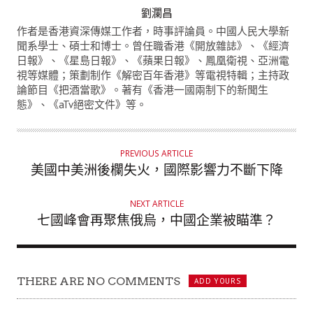
A
劉瀾昌
U
作者是香港資深傳媒工作者，時事評論員。中國人民大學新
T
聞系學士、碩士和博士。曾任職香港《開放雜誌》、《經濟
日報》、《星島日報》、《蘋果日報》、鳳凰衛視、亞洲電
H
視等媒體；策劃制作《解密百年香港》等電視特輯；主持政
O
論節目《把酒當歌》。著有《香港一國兩制下的新聞生
R
態》、《aTv絕密文件》等。
PREVIOUS ARTICLE
美國中美洲後欄失火，國際影響力不斷下降
NEXT ARTICLE
七國峰會再聚焦俄烏，中國企業被瞄準？
THERE ARE NO COMMENTS
ADD YOURS