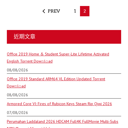
PREV
1
2
近期文章
Office 2019 Home & Student Super-Lite Lifetime Activated
English Torrent Dow𝚗l𝚘аd
08/08/2026
Office 2019 Standard ARM64 VL Edition Updated Torrent
Dow𝚗l𝚘аd
08/08/2026
Armored Core VI: Fires of Rubicon Keys Steam Rip Qiwi 2026
07/08/2026
Perumahan Laddaland 2026 HDCAM Full4K FullMovie Multi-Subs