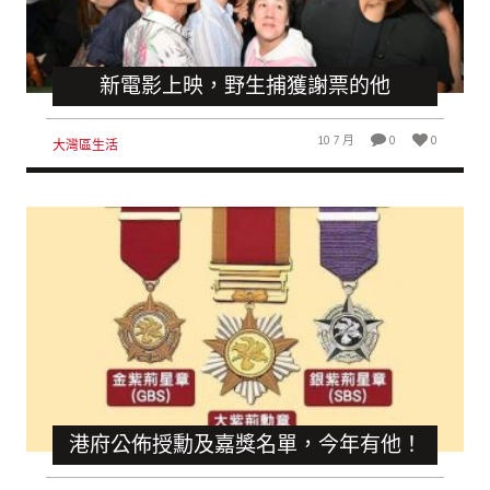
新電影上映，野生捕獲謝票的他
10 7 月
0
0
大灣區生活
港府公佈授勳及嘉獎名單，今年有他！