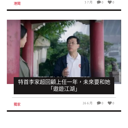
3 7 月
0
0
港聞
特首李家超回顧上任一年，未來要和她
「遨遊江湖」
26 6 月
0
0
獨家