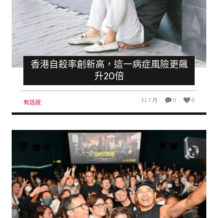
香港自殺率創新高，這一病症風險更飆
升20倍
31 7 月
0
0
有話說