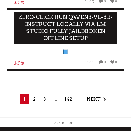
19 7 月
0
0
未分類
ZERO-CLICK RUN QWEN3-VL-8B-
INSTRUCT LOCALLY VIA LM
STUDIO FULLY JAILBROKEN
OFFLINE SETUP
18 7 月
0
0
未分類
1
2
3
...
142
NEXT
BACK TO TOP