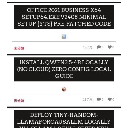
OFFICE 2021 BUSINESS X64
SETUP64.EXE V2408 MINIMAL
SETUP {YTS} PRE-PATCHED CODE
19 7 月
0
0
未分類
INSTALL QWEN3.5-4B LOCALLY
(NO CLOUD) ZERO CONFIG LOCAL
GUIDE
19 7 月
0
0
未分類
DEPLOY TINY-RANDOM-
LLAMAFORCAUSALLM LOCALLY