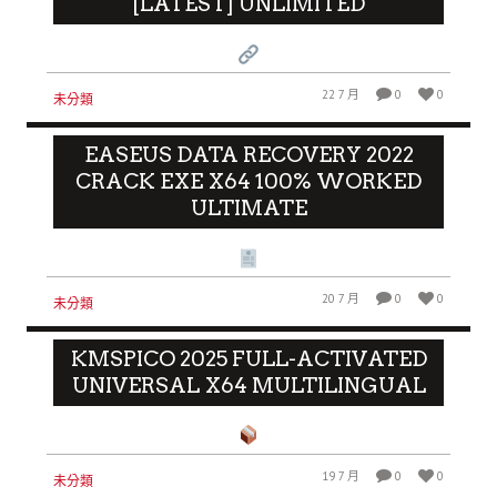
[LATEST] UNLIMITED
22 7 月
0
0
未分類
EASEUS DATA RECOVERY 2022
CRACK EXE X64 100% WORKED
ULTIMATE
20 7 月
0
0
未分類
KMSPICO 2025 FULL-ACTIVATED
UNIVERSAL X64 MULTILINGUAL
19 7 月
0
0
未分類