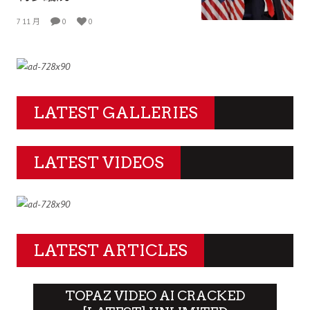
7 11 月
0
0
LATEST GALLERIES
LATEST VIDEOS
LATEST ARTICLES
TOPAZ VIDEO AI CRACKED