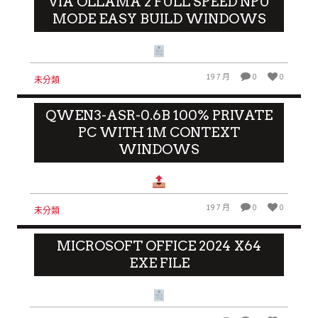
VIA OLLAMA 2 FULL SPEED NPU
MODE EASY BUILD WINDOWS
19 7 月
0
0
未分類
QWEN3-ASR-0.6B 100% PRIVATE
PC WITH 1M CONTEXT
WINDOWS
19 7 月
0
0
未分類
MICROSOFT OFFICE 2024 X64
EXE FILE