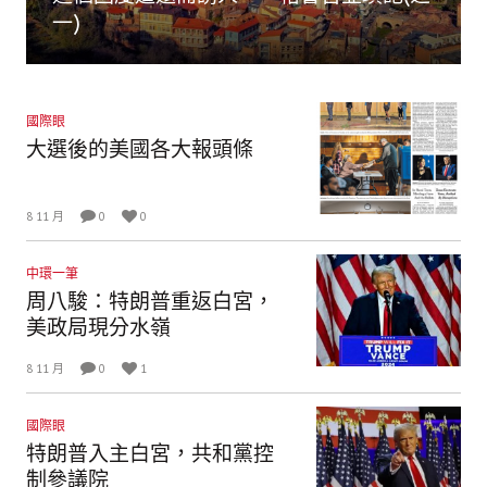
一)
國際眼
大選後的美國各大報頭條
8 11 月
0
0
中環一筆
周八駿：特朗普重返白宮，
美政局現分水嶺
8 11 月
0
1
國際眼
特朗普入主白宮，共和黨控
制參議院