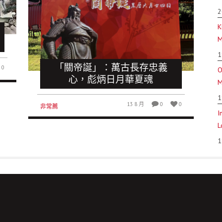
2
K
M
1
「關帝誕」：萬古長存忠義
0
O
心，彪炳日月華夏魂
M
1
13 8 月
0
0
非常薦
I
L
1