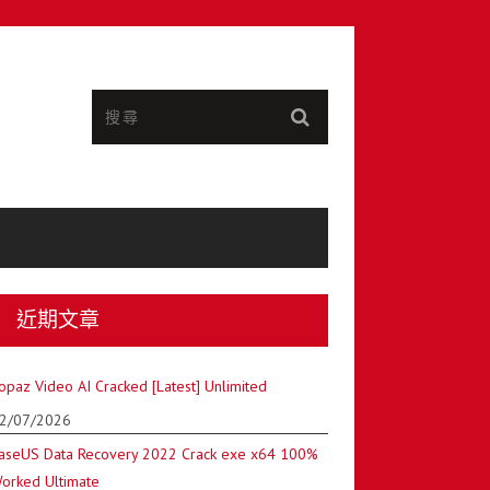
近期文章
opaz Video AI Cracked [Latest] Unlimited
2/07/2026
aseUS Data Recovery 2022 Crack exe x64 100%
orked Ultimate