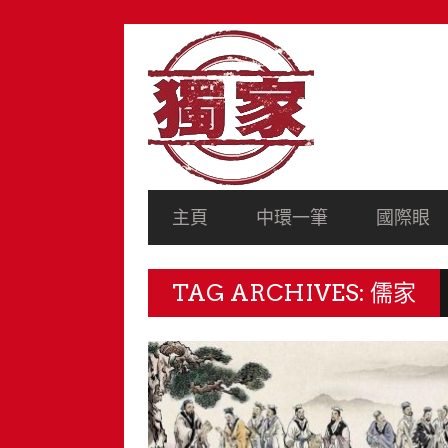
SECONDARY
NAVIGATION
PRIMARY
主頁
中環一筆
國際眼
NAVIGATION
TAG ARCHIVES: 儒家