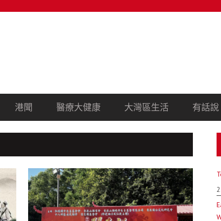
港聞
醫療大健康
大灣區生活
有話說
T
2
E
W