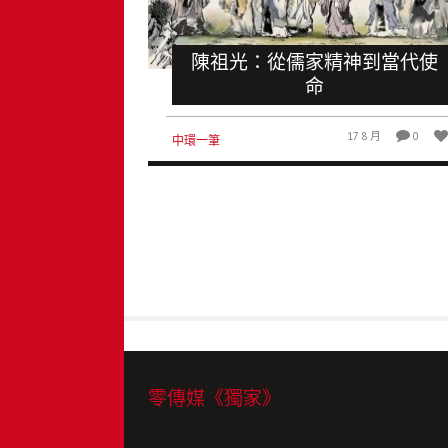
陳祖光：從儒家精神到當代使
命
17 8 月
0
中環一筆
零傳媒《獨家》