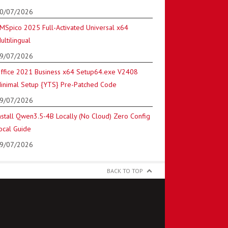
0/07/2026
MSpico 2025 Full-Activated Universal x64
ultilingual
9/07/2026
ffice 2021 Business x64 Setup64.exe V2408
inimal Setup {YTS} Pre-Patched Code
9/07/2026
nstall Qwen3.5-4B Locally (No Cloud) Zero Config
ocal Guide
9/07/2026
BACK TO TOP