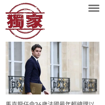
馬克龍任命34歲法國最年輕總理以