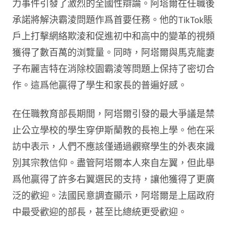
力事件引發了激烈的全國性辯論。阿塔爾在任職後
承諾將解決霸淩問題作爲首要任務。他的TikTok賬
戶上打擊網絡欺淩和促進初中和高中的變革的視頻
獲得了數百萬的浏覽量。同時，阿塔爾與馬克龍妻
子布麗吉特在消除校園霸淩等問題上保持了密切合
作。這爲他贏得了學生和家長的普遍好感。
在任職教育部長期間，阿塔爾引發的最大爭議是禁
止公立學校的學生穿伊斯蘭教的長袍上學。他在采
訪中表示，人們不應該僅通過觀察學生的外表來識
別其宗教信仰。盡管阿塔爾本人來自左翼，但此舉
爲他贏得了許多右翼選民的支持，讓他獲得了更廣
泛的歡迎。法國民意調查顯示，阿塔爾是上屆政府
中最受歡迎的部長，甚至比總統更受歡迎。