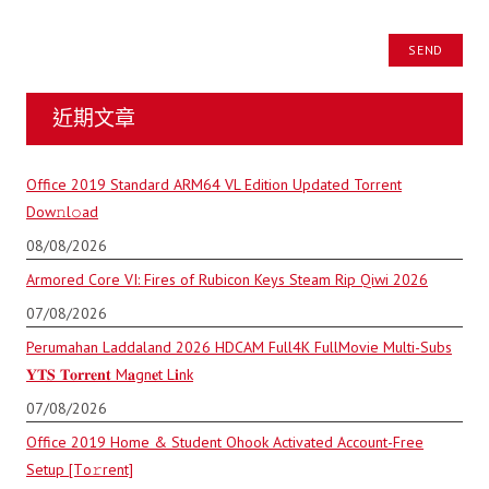
近期文章
Office 2019 Standard ARM64 VL Edition Updated Torrent
Dow𝚗l𝚘аd
08/08/2026
Armored Core VI: Fires of Rubicon Keys Steam Rip Qiwi 2026
07/08/2026
Perumahan Laddaland 2026 HDCAM Full4K FullMovie Multi-Subs
𝐘𝐓𝐒 𝐓𝐨𝐫𝐫𝐞𝐧𝐭 M𝐚gn𝐞t L𝐢nk
07/08/2026
Office 2019 Home & Student Ohook Activated Account-Free
Setup [Тo𝚛rent]