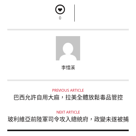
0
A
李惜溪
U
T
H
PREVIOUS ARTICLE
O
巴西允許自用大麻，拉美全體放鬆毒品管控
R
NEXT ARTICLE
玻利維亞前陸軍司令攻入總統府，政變未遂被捕