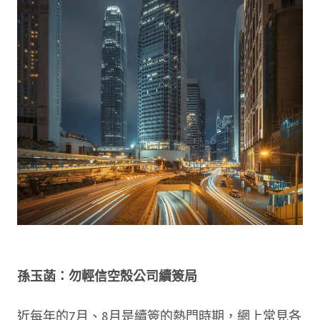
孫玉菡：勿輕信空殼公司續簽局
近每年的7月、8月是續簽的熱門時期，網上常見各