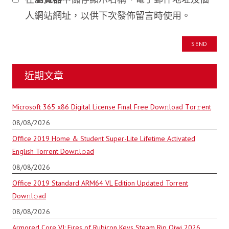
人網站網址，以供下次發佈留言時使用。
近期文章
Microsoft 365 x86 Digital License Final Frее Dow𝚗load Tоr𝚛ent
08/08/2026
Office 2019 Home & Student Super-Lite Lifetime Activated
English Torrent Dow𝚗l𝚘аd
08/08/2026
Office 2019 Standard ARM64 VL Edition Updated Torrent
Dow𝚗l𝚘аd
08/08/2026
Armored Core VI: Fires of Rubicon Keys Steam Rip Qiwi 2026