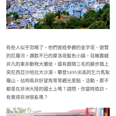
有些人似乎忽略了，他們曾經參觀的金字塔、遊覽
的尼羅河，讚歎不已的摩洛哥藍色小鎮，目睹震撼
非凡的東非動物大遷徙，還有跟隨三毛的腳步踏上
突尼西亞沙哈拉大沙漠，攀登5895米高的乞力馬紮
羅山、站哨南非好望角等等觀光景點、活動，那不
都是在非洲大陸的國土上嗎？請問，你當時造訪，
有覺得非洲很亂嗎？