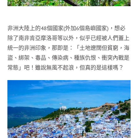
非洲大陸上的48個國家(外加6個島嶼國家)，想必
除了南非肯亞摩洛哥等以外，似乎已經被人們蓋上
統一的非洲印象，那即是：「土地遼闊但貧窮，海
盜、綁架、毒品、傳染病、種族仇恨、衝突內戰是
常態」吧！雖說無風不起浪，但真的是這樣嗎？