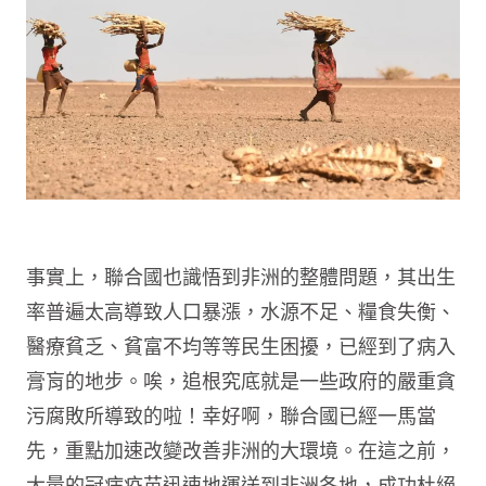
事實上，聯合國也識悟到非洲的整體問題，其出生
率普遍太高導致人口暴漲，水源不足、糧食失衡、
醫療貧乏、貧富不均等等民生困擾，已經到了病入
膏肓的地步。唉，追根究底就是一些政府的嚴重貪
污腐敗所導致的啦！幸好啊，聯合國已經一馬當
先，重點加速改變改善非洲的大環境。在這之前，
大量的冠病疫苗迅速地運送到非洲各地，成功杜絕