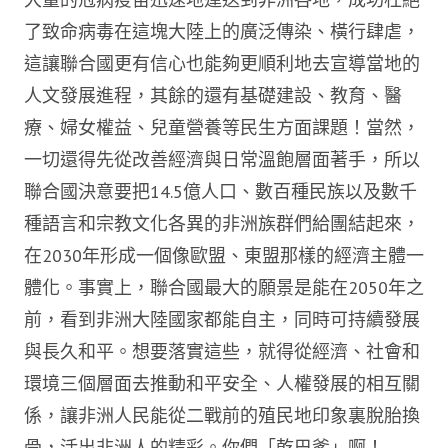
了致命病毒在這塊大陸上的廣泛傳染、橫行肆虐，
這讓聯合國更有信心也能夠更順利地去宣導當地的
人文發展進程，其餘的還有基礎建設、教育、醫
療、婦女權益、兒童營養等民生方面課題！當然，
一切還得先從改善經濟與日常溫飽層面著手，所以
聯合國決意要把14.5億人口、數百種民族以及數千
種語言和宗教文化各異的非洲族群們給團結起來，
在2030年形成一個像歐盟、東盟那樣的經濟主體一
體化。事實上，聯合國最大的願景是能在2050年之
前，看到非洲大陸國家都能自主，同時可持續發展
與長久和平。想要落實這些，就得從經濟、社會和
環境三個層面去推動和平安全、人權發展的相互關
係，讓非洲人民能從二戰前的殖民地印象裏脫胎換
骨，活出非洲人的精彩。你們「乾巴爹」啊！