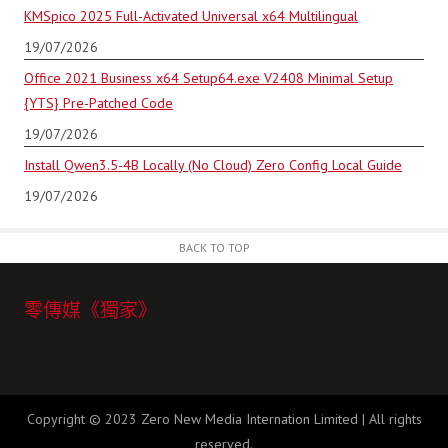
KMSpico 2025 Full-Activated Universal x64 Multilingual
19/07/2026
Office 2021 Business x64 Setup64.exe V2408 Minimal Setup
{YTS} Pre-Patched Code
19/07/2026
Install Qwen3.5-4B Locally (No Cloud) Zero Config Local Guide
19/07/2026
BACK TO TOP
零傳媒《獨家》
Copyright © 2023 Zero New Media Internation Limited | All rights
reserved.