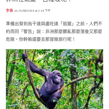
李桑
on 25/08/2024 at 2:14 下午
準備出發到烏干達與盧旺達「追猩」之前，人們不
約而同「警告」說：非洲那麼髒亂那麼落後又那麼
危險，你幹嘛還要去那冒險旅行呢！