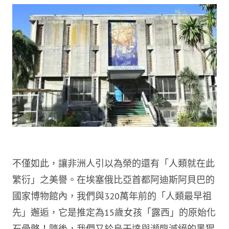
不僅如此，讓非洲人引以為榮的還有「人類就在此
繁衍」之美譽。在埃塞俄比亞首都阿迪斯阿貝巴的
國家博物館內，我們與320萬年前的「人類最早祖
先」邂逅，它是推定為15歲女孩「露西」的原始化
石骨骼！隨後，我們又於烏干達與瀕臨滅絕的黑猩