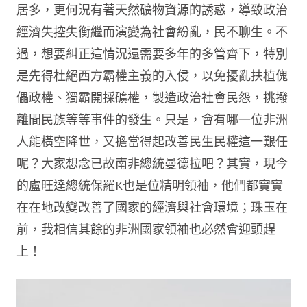
居多，更何況有著天然礦物資源的誘惑，導致政治
經濟失控失衡繼而演變為社會紛亂，民不聊生。不
過，想要糾正這情況還需要多年的多管齊下，特別
是先得杜絕西方霸權主義的入侵，以免擾亂扶植傀
儡政權、獨霸開採礦權，製造政治社會民怨，挑撥
離間民族等等事件的發生。只是，會有哪一位非洲
人能橫空降世，又擔當得起改善民生民權這一艱任
呢？大家想念已故南非總統曼德拉吧？其實，現今
的盧旺達總統保羅K也是位精明領袖，他們都實實
在在地改變改善了國家的經濟與社會環境；珠玉在
前，我相信其餘的非洲國家領袖也必然會迎頭趕
上！