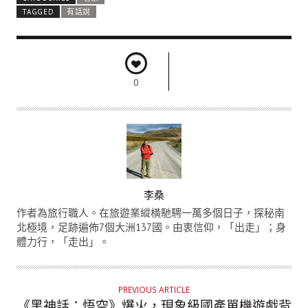
TAGGED
有話說
0
A
李桑
U
作者為旅行職人。在旅遊業縱橫馳騁一萬多個日子，探秘南
T
北極境，足跡遍佈7個大洲137國。由衷信仰，「出走」；身
體力行，「走出」。
H
O
R
PREVIOUS ARTICLE
《黑神話：悟空》爆火，現象級國產單機遊戲背