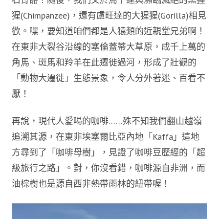
猩(Chimpanzee)，還有盧旺達的大猩猩(Gorilla)相見
歡。嘿，要知道咱們都是人猿類的近親堂兄弟啊！
在東非大裂谷沿線的塞倫蓋蒂大草原，成千上萬的
角馬、斑馬和羚羊在此遷徙過河，形成了壯觀的
「動物大遷徙」生態景象，令人分外著迷、百看不
厭！
再說，現代人愛喝的咖啡……殊不知我們翻山越嶺
追溯其源，在東非埃塞爾比亞內地「Kaffa」這地
方尋到了「咖啡母樹」，見證了咖啡豆歷經的「超
級旅行之路」。對，你沒看錯，咖啡源自非洲，而
油棕樹也是源自西非熱帶雨林的紐帶喔！