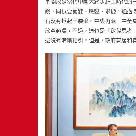
革開放是當代中國大踏步趕上時代的
說，同樣要識變、應變、求變，通過
石沒有掀起千層浪。中央再派三中全會
改革範疇，不過，這也是「啟發思考
還沒有清晰指引。但是，政府高層和