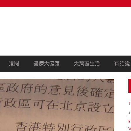
港聞
醫療大健康
大灣區生活
有話說
T
2
E
W