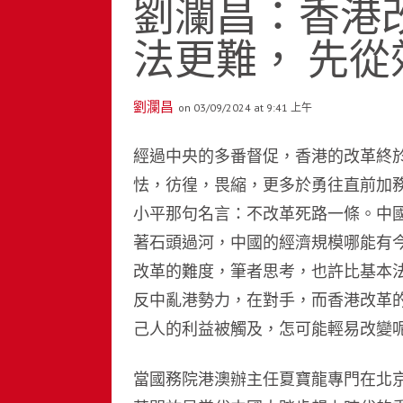
劉瀾昌：香港
法更難， 先從
劉瀾昌
on 03/09/2024 at 9:41 上午
經過中央的多番督促，香港的改革終
怯，彷徨，畏縮，更多於勇往直前加
小平那句名言：不改革死路一條。中
著石頭過河，中國的經濟規模哪能有
改革的難度，筆者思考，也許比基本法
反中亂港勢力，在對手，而香港改革
己人的利益被觸及，怎可能輕易改變
當國務院港澳辦主任夏寶龍專門在北