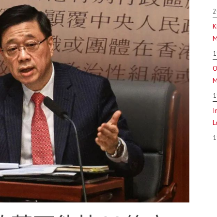
2
K
M
1
O
M
1
I
L
1