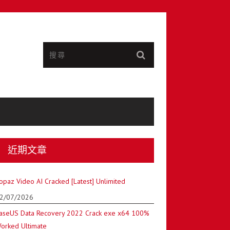
近期文章
opaz Video AI Cracked [Latest] Unlimited
2/07/2026
aseUS Data Recovery 2022 Crack exe x64 100%
orked Ultimate