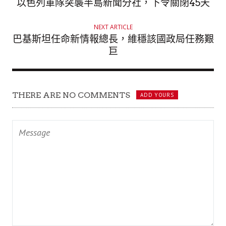
O
以色列軍隊突襲半島新聞分社，下令關閉45天
R
NEXT ARTICLE
巴基斯坦任命新情報總長，維穩該國政局任務艱
巨
THERE ARE NO COMMENTS
ADD YOURS