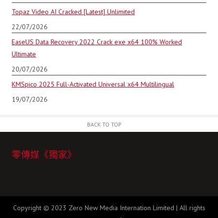
Topaz Video AI Cracked [Latest] Unlimited
22/07/2026
EaseUS Data Recovery 2022 Crack exe x64 100% Worked
Ultimate
20/07/2026
KMSpico 2025 Full-Activated Universal x64 Multilingual
19/07/2026
BACK TO TOP
零傳媒《獨家》
Copyright © 2023 Zero New Media Internation Limited | All rights