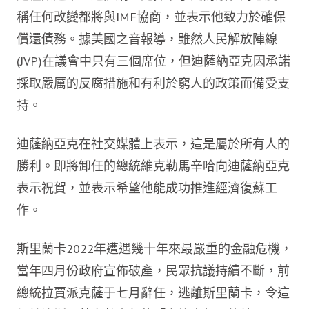
稱任何改變都將與IMF協商，並表示他致力於確保
償還債務。據美國之音報導，雖然人民解放陣線
(
JVP
)在議會中只有三個席位，但迪薩納亞克因承諾
採取嚴厲的反腐措施和有利於窮人的政策而備受支
持。
迪薩納亞克在社交媒體上表示，這是屬於所有人的
勝利。即將卸任的總統維克勒馬辛哈向迪薩納亞克
表示祝賀，並表示希望他能成功推進經濟復蘇工
作。
斯里蘭卡2022年遭遇幾十年來最嚴重的金融危機，
當年四月份政府宣佈破產，民眾抗議持續不斷，前
總統拉賈派克薩于七月辭任，逃離斯里蘭卡，令這