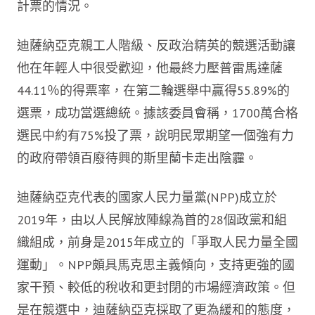
計票的情況。
迪薩納亞克親工人階級、反政治精英的競選活動讓
他在年輕人中很受歡迎，他最終力壓普雷馬達薩
44.11％的得票率，在第二輪選舉中贏得55.89%的
選票，成功當選總統。據該委員會稱，1700萬合格
選民中約有75%投了票，說明民眾期望一個強有力
的政府帶領百廢待興的斯里蘭卡走出陰霾。
迪薩納亞克代表的國家人民力量黨(NPP)成立於
2019年，由以人民解放陣線為首的28個政黨和組
織組成，前身是2015年成立的「爭取人民力量全國
運動」。NPP頗具馬克思主義傾向，支持更強的國
家干預、較低的稅收和更封閉的市場經濟政策。但
是在競選中，迪薩納亞克採取了更為緩和的態度，