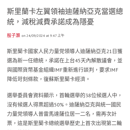
斯里蘭卡左翼領袖迪薩納亞克當選總
統，減稅減費承諾成為隱憂
殷子灝
on 24/09/2024 at 9:47 上午
斯里蘭卡國家人民力量党領導人迪薩納亞克21日獲
選為新一任總統，承諾在上台45天內解散議會，並
與國際貨幣基金組織IMF重新進行談判，要求IMF
降低苛刻條款，復蘇斯里蘭卡經濟。
選舉委員會資料顯示，首輪選舉的38位候選人中，
沒有候選人得票超過50%。迪薩納亞克與統一國民
力量党領導人普雷馬達薩位居一二名，需再次計
票，這是斯里蘭卡總統選舉歷史上首次出現第二輪