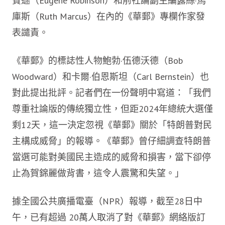
賓遜（Eugene Robinson）和前社論副主編露絲·馬
庫斯（Ruth Marcus）在內的《華郵》專欄作家發
表譴責。
《華郵》的標誌性人物鮑勃·伍德沃德（Bob
Woodward）和卡爾·伯恩斯坦（Carl Bernstein）也
對此提出批評。記者們在一份聲明中寫道：「我們
尊重社論版的傳統獨立性，但距2024年總統大選僅
剩12天，這一決定忽視《華郵》關於「特朗普對民
主構成威脅」的報導。《華郵》曾仔細調查特朗普
當選可能對美國民主造成的威脅和損害，當下卻停
止為賀錦麗做背書，這令人震驚和失望。」
據全國公共廣播電臺（NPR）報導，截至28日中
午，已有超過 20萬人取消了對《華郵》網絡版訂