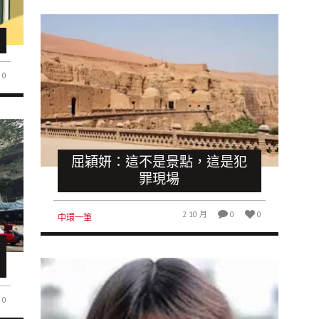
0
屈穎妍：這不是景點，這是犯
罪現場
2 10 月
0
0
中環一筆
0