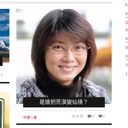
F
0
O
A
0
0
0
T
2
0
是誰把荒漠變仙境？
30 10 月
0
0
中環一筆