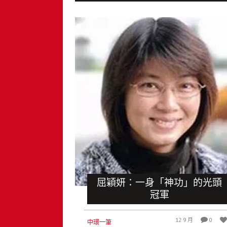
屈穎妍：一身「神功」的光頭
冠軍
12 9 月
0
中環一筆