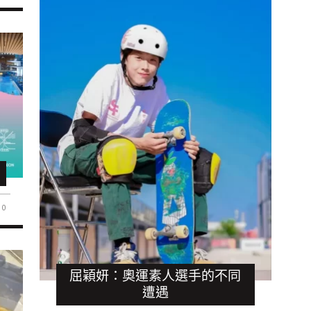
0
屈穎妍：奧運素人選手的不同
遭遇