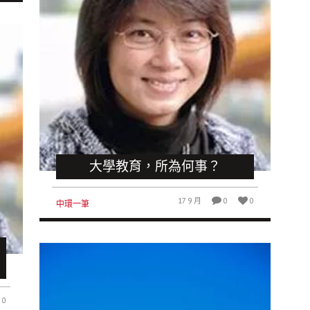
大學教育，所為何事？
17 9 月
0
0
中環一筆
0