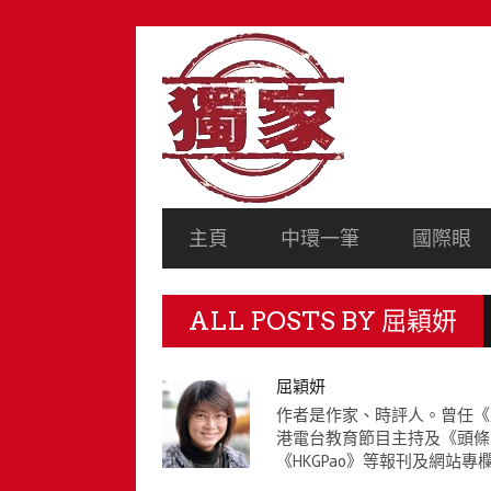
SECONDARY
NAVIGATION
PRIMARY
主頁
中環一筆
國際眼
NAVIGATION
ALL POSTS BY
屈穎妍
AUTHOR
屈穎妍
作者是作家、時評人。曾任《
港電台教育節目主持及《頭條
《HKGPao》等報刊及網站專