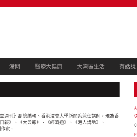
港聞
醫療大健康
大灣區生活
有話說
A
壹週刊》副總編輯、香港浸會大學新聞系兼任講師，現為香
Q
日報》、《大公報》、《經濟通》、《港人講地》、
0
欄作家。
P