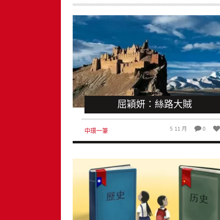
屈穎妍：絲路大賊
5 11 月
0
中環一筆