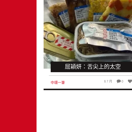
屈穎妍：舌尖上的太空
8 7 月
0
中環一筆