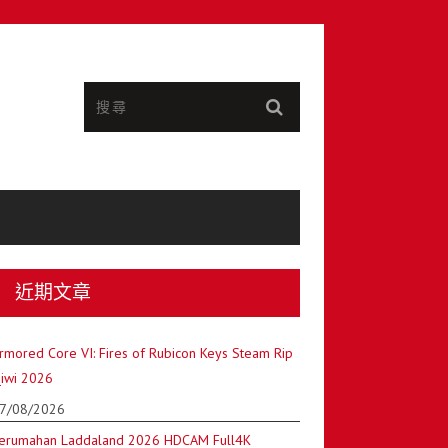
近期文章
rmored Core VI: Fires of Rubicon Keys Steam Rip
iwi 2026
7/08/2026
erumahan Laddaland 2026 HDCAM Full4K