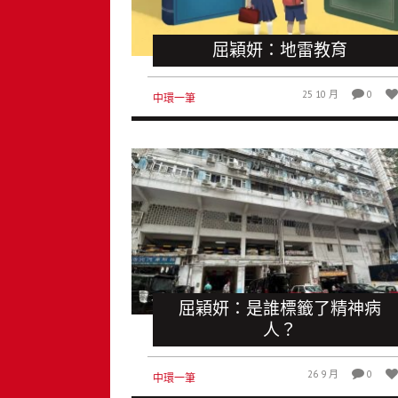
屈穎妍：地雷教育
25 10 月
0
中環一筆
屈穎妍：是誰標籤了精神病
人？
26 9 月
0
中環一筆