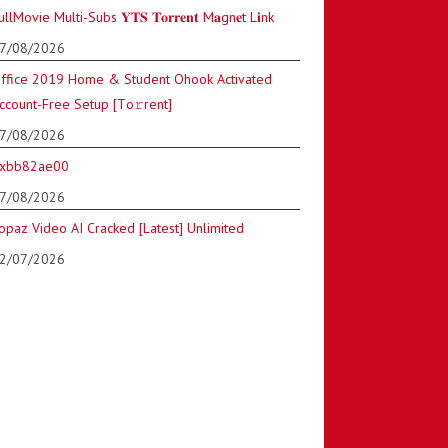
ullMovie Multi-Subs 𝐘𝐓𝐒 𝐓𝐨𝐫𝐫𝐞𝐧𝐭 M𝐚gn𝐞t L𝐢nk
7/08/2026
ffice 2019 Home & Student Ohook Activated
ccount-Free Setup [Тo𝚛rent]
7/08/2026
xbb82ae00
7/08/2026
opaz Video AI Cracked [Latest] Unlimited
2/07/2026