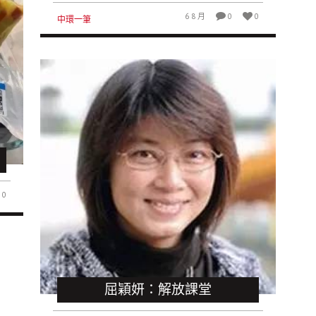
6 8 月
0
0
中環一筆
0
屈穎妍：解放課堂