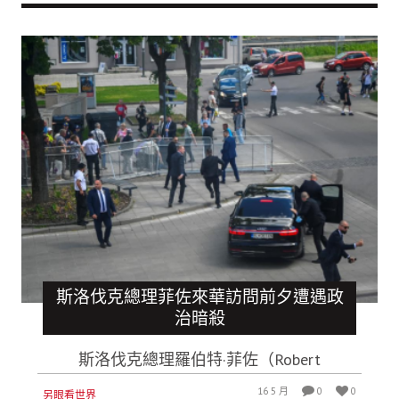
斯洛伐克總理菲佐來華訪問前夕遭遇政
治暗殺
斯洛伐克總理羅伯特·菲佐（Robert
16 5 月
0
0
另眼看世界