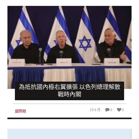
為抵抗國內極右翼擴張 以色列總理解散
戰時內閣
19 6 月
0
0
國際眼