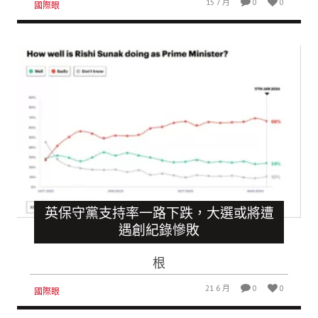
15 7 月
0
0
國際眼
英保守黨支持率一路下跌，大選或將遭
遇創紀錄慘敗
根
21 6 月
0
0
國際眼