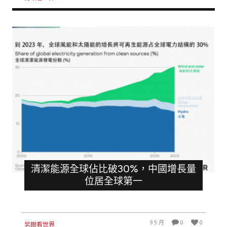
清潔能源全球佔比破30%，中國增長量
位居全球第一
9 5 月
0
0
另眼看世界