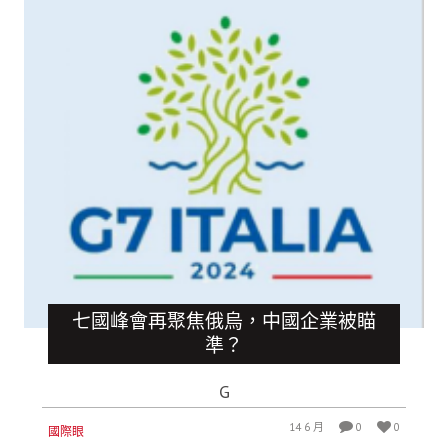
七國峰會再聚焦俄烏，中國企業被瞄
準？
G
14 6 月
0
0
國際眼