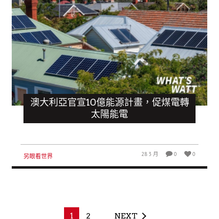
澳大利亞官宣10億能源計畫，促煤電轉
太陽能電
28 3 月
0
0
另眼看世界
1
2
NEXT