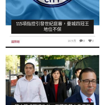
115項指控引發世紀庭審，曼城四冠王
地位不保
16 9 月
0
0
國際眼