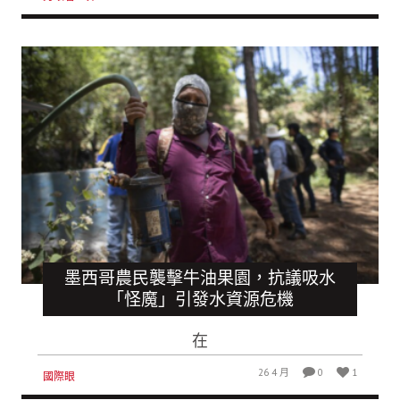
墨西哥農民襲擊牛油果園，抗議吸水
「怪魔」引發水資源危機
在
26 4 月
0
1
國際眼