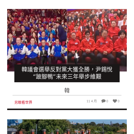
韓議會選舉反對黨大獲全勝，尹錫悅
“跛腳鴨”未來三年舉步維艱
韓
11 4 月
0
0
另眼看世界