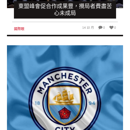
東盟峰會促合作成果豐，攪局者費盡苦
心未成局
14 10 月
0
0
國際眼