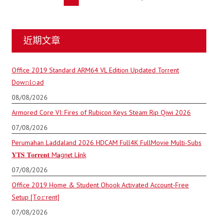
近期文章
Office 2019 Standard ARM64 VL Edition Updated Torrent
Dow𝚗l𝚘аd
08/08/2026
Armored Core VI: Fires of Rubicon Keys Steam Rip Qiwi 2026
07/08/2026
Perumahan Laddaland 2026 HDCAM Full4K FullMovie Multi-Subs
𝐘𝐓𝐒 𝐓𝐨𝐫𝐫𝐞𝐧𝐭 M𝐚gn𝐞t L𝐢nk
07/08/2026
Office 2019 Home & Student Ohook Activated Account-Free
Setup [Тo𝚛rent]
07/08/2026