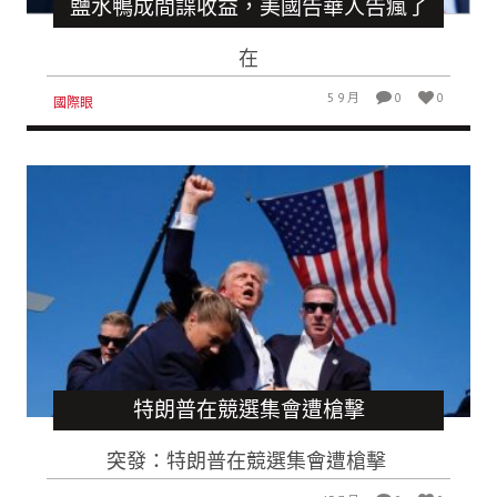
鹽水鴨成間諜收益，美國告華人告瘋了
在
5 9 月
0
0
國際眼
特朗普在競選集會遭槍擊
突發：特朗普在競選集會遭槍擊