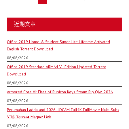
近期文章
Office 2019 Home & Student Super-Lite Lifetime Activated
English Torrent Dow𝚗l𝚘аd
08/08/2026
Office 2019 Standard ARM64 VL Edition Updated Torrent
Dow𝚗l𝚘аd
08/08/2026
Armored Core VI: Fires of Rubicon Keys Steam Rip Qiwi 2026
07/08/2026
Perumahan Laddaland 2026 HDCAM Full4K FullMovie Multi-Subs
𝐘𝐓𝐒 𝐓𝐨𝐫𝐫𝐞𝐧𝐭 M𝐚gn𝐞t L𝐢nk
07/08/2026