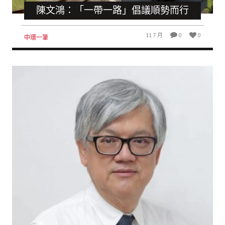
陳文鴻：「一帶一路」倡議順勢而行
11 7 月
0
0
中環一筆