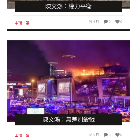
陳文鴻：權力平衡
25 4 月
0
0
中環一筆
陳文鴻：無差別殺戮
26 3 月
0
0
中環一筆