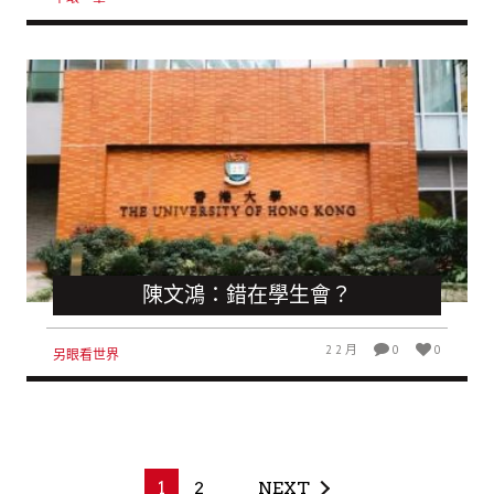
陳文鴻：錯在學生會？
2 2 月
0
0
另眼看世界
1
2
NEXT