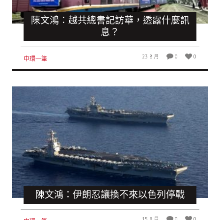
陳文鴻：越共總書記訪華，透露什麼訊
息？
23 8 月
0
0
中環一筆
陳文鴻：伊朗忍讓換不來以色列停戰
15 8 月
0
0