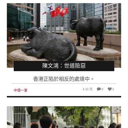
陳文鴻：世道險惡
香港正陷於相反的處境中。
4 10 月
0
0
中環一筆