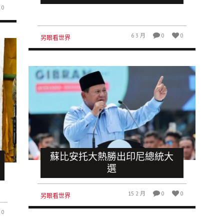
0
6 3 月
0
0
另眼看世界
蘇比安托大熱勝出印尼總統大
選
15 2 月
0
0
另眼看世界
0