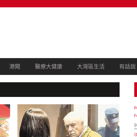
港聞
醫療大健康
大灣區生活
有話說
P
F
0
O