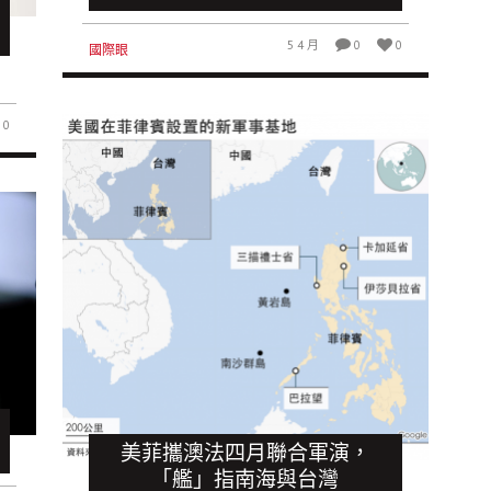
5 4 月
0
0
國際眼
0
美菲攜澳法四月聯合軍演，
「艦」指南海與台灣