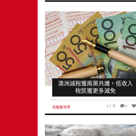
澳洲減稅獲兩黨共識，低收入
稅民獲更多減免
8 2 月
0
另眼看世界