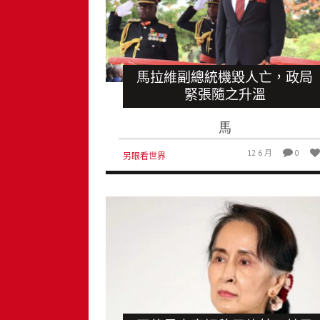
馬拉維副總統機毀人亡，政局
緊張隨之升溫
馬
12 6 月
0
另眼看世界