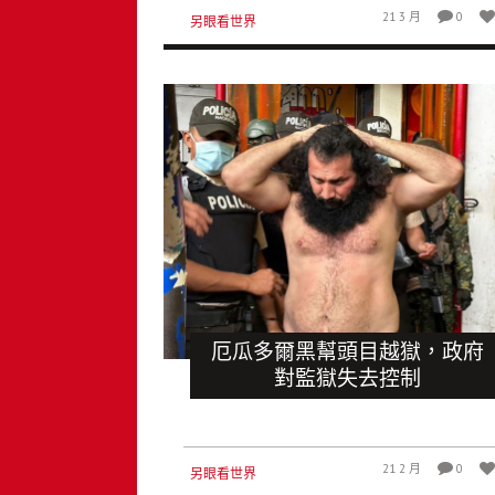
21 3 月
0
另眼看世界
厄瓜多爾黑幫頭目越獄，政府
對監獄失去控制
21 2 月
0
另眼看世界