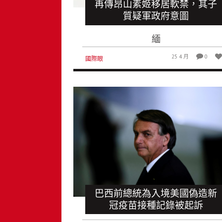
再傳昂山素姬移居軟禁，其子
質疑軍政府意圖
緬
25 4 月
0
國際眼
巴西前總統為入境美國偽造新
冠疫苗接種記錄被起訴