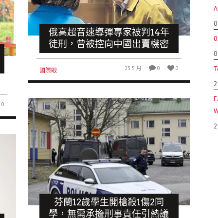
A
0
俄高超音速導彈專家被判14年
0
徒刑，曾被控向中國出賣機密
0
T
23 5 月
0
0
國際眼
2
E
0
W
2
芬蘭12歲學生開槍殺1傷2同
學，無需承擔刑事責任引熱議