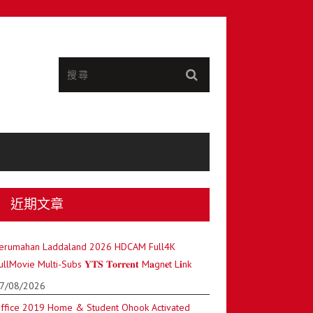
近期文章
erumahan Laddaland 2026 HDCAM Full4K
ullMovie Multi-Subs 𝐘𝐓𝐒 𝐓𝐨𝐫𝐫𝐞𝐧𝐭 M𝐚gn𝐞t L𝐢nk
7/08/2026
ffice 2019 Home & Student Ohook Activated