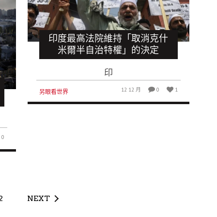
印度最高法院維持「取消克什
米爾半自治特權」的決定
印
12 12 月
0
1
另眼看世界
0
2
NEXT