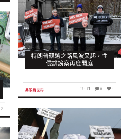
特朗普競選之路風波又起，性
侵誹謗案再度開庭
17 1 月
0
1
另眼看世界
0