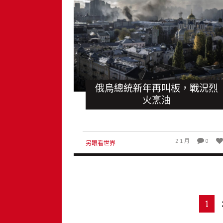
俄烏總統新年再叫板，戰況烈
火烹油
2 1 月
0
另眼看世界
1